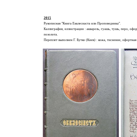
2015
Рукописная "Книга Екклесиаста или Проповедника".
Каллиграфия, иллюстрации : акварель, гуашь, тушь, перо, офор
позолота.
Переплет выполнен Г. Бутко (Киев) : кожа, тиснение, офортная