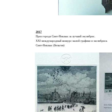
2017
Приз города Синт-Никлаас за лучший экслибрис.
XXI международный конкурс малой графики и экслибриса.
Синт-Никлаас (Бельгия)