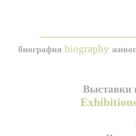
biography
биография
живо
Выставки и
Exhibition