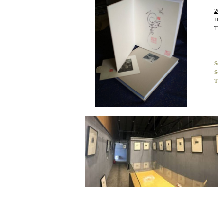
2
П
T
S
S
T